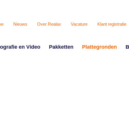
me
Nieuws
Over Realax
Vacature
Klant registratie
ografie en Video
Pakketten
Plattegronden
B