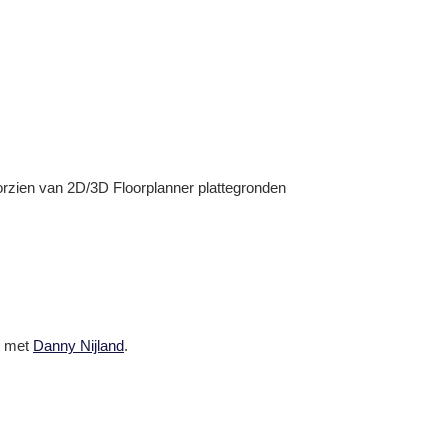
oorzien van 2D/3D Floorplanner plattegronden
p met
Danny Nijland
.