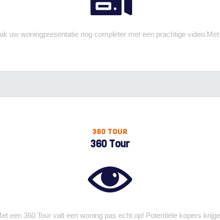
k uw woningpresentatie nog completer met een prachtige video.Met
360 TOUR
360 Tour
et een 360 Tour valt een woning pas echt op! Potentiële kopers krijg