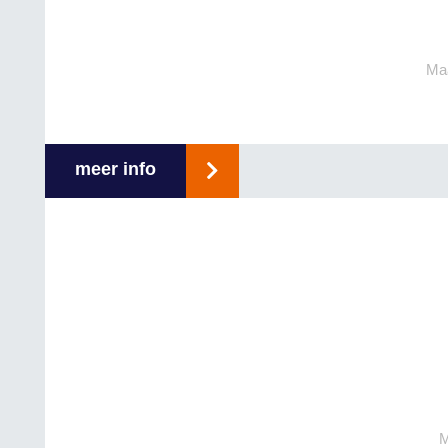
Maa
meer info
M