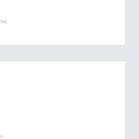
 het
en