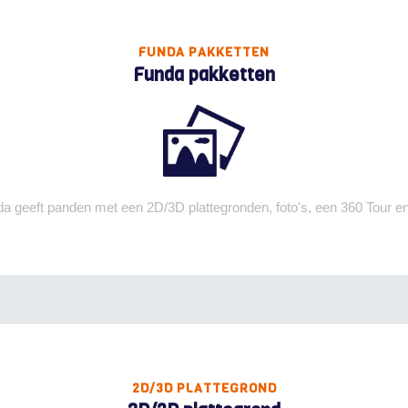
FUNDA PAKKETTEN
Funda pakketten
a geeft panden met een 2D/3D plattegronden, foto's, een 360 Tour e
2D/3D PLATTEGROND