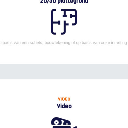
2D/3D plattegrond
 basis van een schets, bouwtekening of op basis van onze inmeting
VIDEO
Video