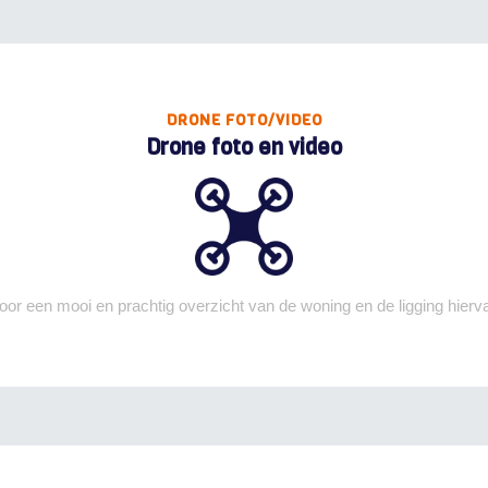
DRONE FOTO/VIDEO
Drone foto en video
oor een mooi en prachtig overzicht van de woning en de ligging hierv