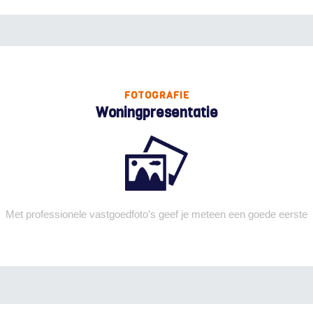
FOTOGRAFIE
Woningpresentatie
Met professionele vastgoedfoto’s geef je meteen een goede eerste