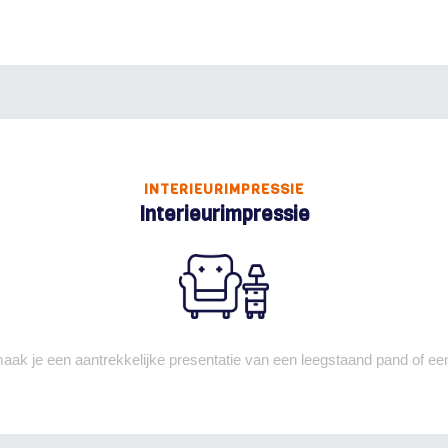
INTERIEURIMPRESSIE
Interieurimpressie
aak je een aantrekkelijke presentatie van een leegstaand pand of ee